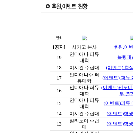
[공지]
시카고 본사
후원,이벤
인디애나 퍼듀
볼링대회 
19
대학
18
미시건 주립대
(이벤트) 학
인디애나주 퍼
(이벤트) 퍼듀
17
듀대학
인디애나 퍼듀
(이벤트)인도네
16
대학
부 연
인디애나 퍼듀
(이벤트)퍼듀
15
대학
14
미시건 주립대
(이벤트)학
일리노이 주립
(이벤트)학
13
대