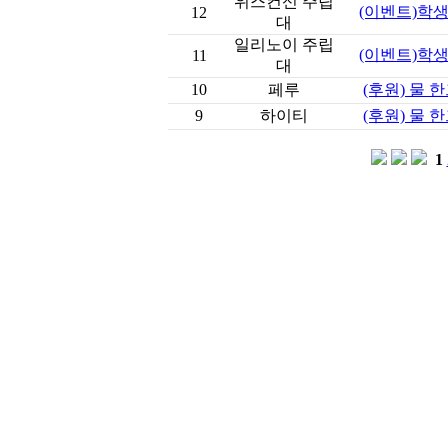
위스컨신 주립
(이벤트)학
12
대
일리노이 주립
(이벤트)학
11
대
10
페루
(후원) 물 
9
하이티
(후원) 물 
1